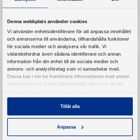
Båtretur.se
Denna webbplats använder cookies
Vi använder enhetsidentifierare för att anpassa innehållet
och annonserna till användarna, tillhandahålla funktioner
för sociala medier och analysera vår trafik. Vi
vidarebefordrar även sådana identifierare och annan
Miljö
information från din enhet till de sociala medier och
annons- och analysföretag som vi samarbetar med.
Båtmiljö för båtklubbar
Dessa kan i sin tur kombinera informationen med annan
information som du har tillhandahållit eller som de har
Båtbottensanering
samlat in när du har använt deras tjänster.
Processflöde för åtgärd av båtbotten
Båtåtervinning – skrota din båt eller tvåtaktare
Tillåt alla
Havstulpanobservatör
Intygsmall Ren båtbotten
Anpassa
LOVA-bidrag