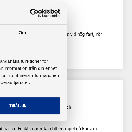
tbildning
ör att göra det på ett säkert sätt.
Om
å riskerna är större, det vill säga vid hög fart, när
ler hårt väder.
ker.
andahålla funktioner för
n information från din enhet
 tur kombinera informationen
deras tjänster.
Tillåt alla
inom en rad områden, från barn- och
r.
ubbarna. Funktionärer kan till exempel gå kurser i