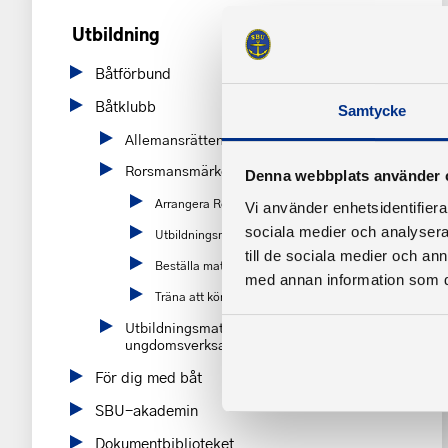
Utbildning
Båtförbund
Båtklubb
Samtycke
Allemansrätten
Rorsmansmärket
Denna webbplats använder 
Arrangera Rorsmanmärket
Vi använder enhetsidentifierar
sociala medier och analysera 
Utbildningsmaterial
till de sociala medier och a
Beställa material
med annan information som du 
Träna att köra din båt
Utbildningsmaterial för
ungdomsverksamhet
För dig med båt
SBU-akademin
Dokumentbiblioteket