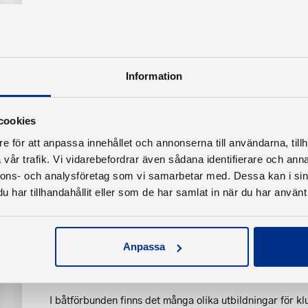
Svenska Båtunionens ställningstagande om u
Den som framför en båt ska ha tillräckliga kunskaper f
Information
Det är rimligt med högre kunskapskrav på båtföraren d
man är ensam ombord och när det är råder mörker el
Läs mer om våra ståndpunkter i Svenska Båtunionen tyc
cookies
e för att anpassa innehållet och annonserna till användarna, tillh
vår trafik. Vi vidarebefordrar även sådana identifierare och anna
nnons- och analysföretag som vi samarbetar med. Dessa kan i sin
har tillhandahållit eller som de har samlat in när du har använt 
Välkommen till Utbildning
Anpassa
Svenska Båtunionen har tagit fram utbildningsmaterial 
ungdomsverksamhet till föreningskunskap för båtklubba
I båtförbunden finns det många olika utbildningar för kl