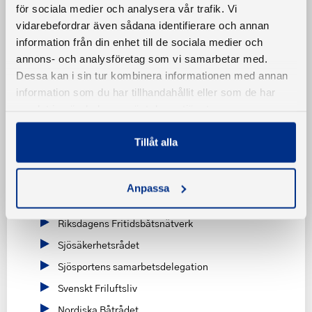
för sociala medier och analysera vår trafik. Vi
Förtjänstteckennämnden
vidarebefordrar även sådana identifierare och annan
information från din enhet till de sociala medier och
Unionsrådet
annons- och analysföretag som vi samarbetar med.
Båtförbunden
Dessa kan i sin tur kombinera informationen med annan
Kansli
information som du har tillhandahållit eller som de har
samlat in när du har använt deras tjänster.
Samverkan
Båtmiljörådet
Tillåt alla
European Boating Association
Ideell Arena
Anpassa
Nämnden för båtlivsutbildning
Riksdagens Fritidsbåtsnätverk
Sjösäkerhetsrådet
Sjösportens samarbetsdelegation
Svenskt Friluftsliv
Nordiska Båtrådet