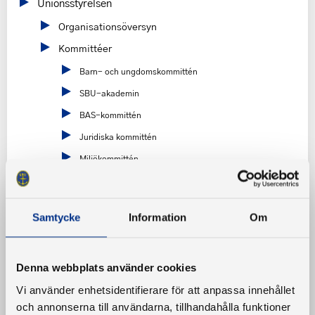
Unionsstyrelsen
Organisationsöversyn
Kommittéer
Barn- och ungdomskommittén
SBU-akademin
BAS-kommittén
Juridiska kommittén
Miljökommittén
Redaktionskommittén
Båtpolitiska kommittén
Samtycke
Information
Om
Sjösäkerhetskommittén
Remissvar/Yttranden
Båtriksdagen 2026
Denna webbplats använder cookies
Vi använder enhetsidentifierare för att anpassa innehållet
Motioner
och annonserna till användarna, tillhandahålla funktioner
Valnämnden