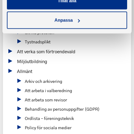
Tillåt alla
BAS-utbildningar
Styrelseutbildning
Anpassa
Checklista för förtroendevalda
Skriva protokoll
Tystnadsplikt
Att verka som förtroendevald
Miljöutbildning
Allmänt
Arkiv och arkivering
Att arbeta i valberedning
Att arbeta som revisor
Behandling av personuppgifter (GDPR)
Ordlista – föreningsteknik
Policy för sociala medier