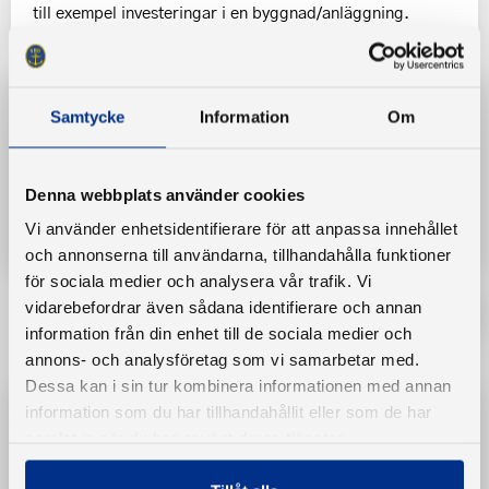
till exempel investeringar i en byggnad/anläggning.
Läs mer
Samtycke
Information
Om
Information digitala årsmöten
Denna webbplats använder cookies
Coronainformation arbetsdagar och
Vi använder enhetsidentifierare för att anpassa innehållet
medlemsmöten
och annonserna till användarna, tillhandahålla funktioner
för sociala medier och analysera vår trafik. Vi
vidarebefordrar även sådana identifierare och annan
information från din enhet till de sociala medier och
annons- och analysföretag som vi samarbetar med.
Dessa kan i sin tur kombinera informationen med annan
information som du har tillhandahållit eller som de har
SBU-akademin
samlat in när du har använt deras tjänster.
Att bilda båtklubb