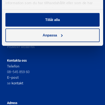
information som du har tillhandahållit eller som de har
samlat in när du har använt deras tjänster.
Tillåt alla
© 2026 - Svenska Båtunionen
Anpassa
Information om cookies
PIGMENT WEBBYRÅ
Kontakta oss
Telefon
08-545 859 60
E-post
se
kontakt
Adress