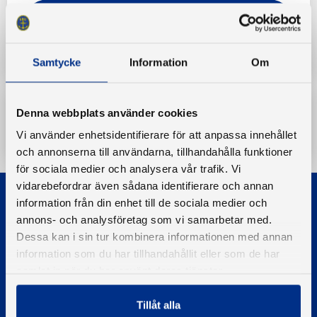
Båtriksdag
Båtriksdag 2022
Båtriksdag
protokoll
Samtycke
Information
Om
Denna webbplats använder cookies
Ladda ner
Vi använder enhetsidentifierare för att anpassa innehållet
och annonserna till användarna, tillhandahålla funktioner
för sociala medier och analysera vår trafik. Vi
vidarebefordrar även sådana identifierare och annan
information från din enhet till de sociala medier och
annons- och analysföretag som vi samarbetar med.
Dessa kan i sin tur kombinera informationen med annan
information som du har tillhandahållit eller som de har
samlat in när du har använt deras tjänster.
© 2026 - Svenska Båtunionen
Information om cookies
Tillåt alla
PIGMENT WEBBYRÅ