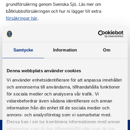
grundförsäkring genom Svenska Sjö. Läs mer om
båtklubbsförsäkringen och hur ni lägger till extra
försäkringar här
.
Som båtklubbsmedlem får du rabatt, återbäring och blir det
ett överskott för Svenska Sjö går pengarna tillbaka till
båtlivet i Sverige.
Samtycke
Information
Om
Kolla alltid med Svenska Sjö om båtförsäkring. Ring 08-541
717 50, mejla till
info@svenskasjo.se
eller besök
Svenska
Denna webbplats använder cookies
Sjös hemsida
för mer information.
Vi använder enhetsidentifierare för att anpassa innehållet
och annonserna till användarna, tillhandahålla funktioner
för sociala medier och analysera vår trafik. Vi
vidarebefordrar även sådana identifierare och annan
Tillbaka
information från din enhet till de sociala medier och
annons- och analysföretag som vi samarbetar med.
Dessa kan i sin tur kombinera informationen med annan
information som du har tillhandahållit eller som de har