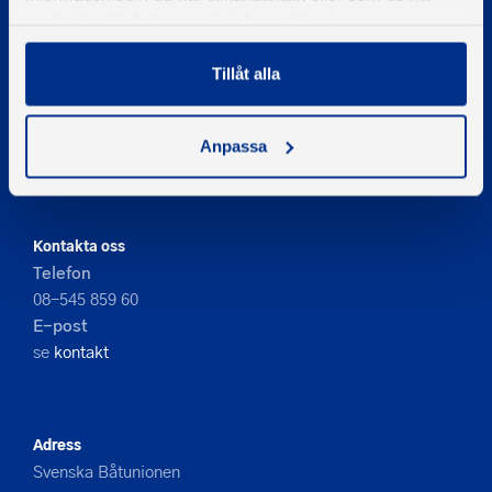
samlat in när du har använt deras tjänster.
Tillåt alla
© 2026 - Svenska Båtunionen
Information om cookies
Anpassa
PIGMENT WEBBYRÅ
Kontakta oss
Telefon
08-545 859 60
E-post
se
kontakt
Adress
Svenska Båtunionen