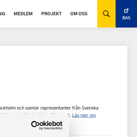
NG
MEDLEM
PROJEKT
OM OSS
BAS
ockholm och samlar representanter från Svenska
klubben och Navigationssällskapet.
Läs mer om