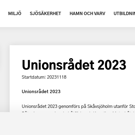
MILJÖ
SJÖSÄKERHET
HAMN OCH VARV
UTBILDNI
Unionsrådet 2023
Startdatum: 20231118
Unionsrådet 2023
Unionsrådet 2023 genomförs på Skåvsjöholm utanför St
Båtunionens regionala båtförbund, Kungliga Motorbåts
Unionsrådet här.