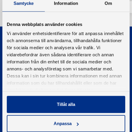
Samtycke
Information
Om
Denna webbplats använder cookies
Vi använder enhetsidentifierare för att anpassa innehållet
och annonserna till användarna, tillhandahålla funktioner
för sociala medier och analysera vår trafik. Vi
vidarebefordrar även sådana identifierare och annan
information från din enhet till de sociala medier och
© 2026 - Svenska Båtunionen
annons- och analysföretag som vi samarbetar med.
Information om cookies
Dessa kan i sin tur kombinera informationen med annan
information som du har tillhandahållit eller som de har
PIGMENT WEBBYRÅ
samlat in när du har använt deras tjänster.
Kontakta oss
Tillåt alla
Telefon
08-545 859 60
E-post
Anpassa
se
kontakt