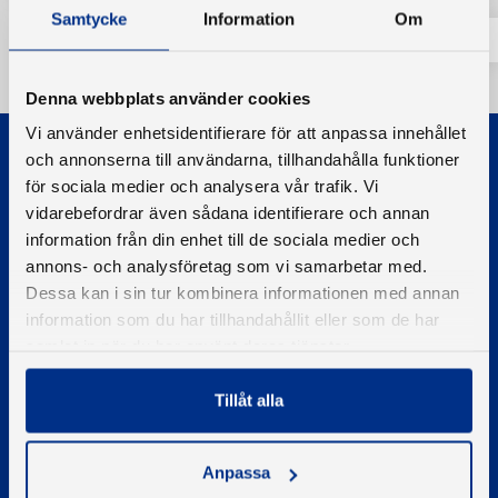
Samtycke
Information
Om
Denna webbplats använder cookies
Vi använder enhetsidentifierare för att anpassa innehållet
och annonserna till användarna, tillhandahålla funktioner
för sociala medier och analysera vår trafik. Vi
vidarebefordrar även sådana identifierare och annan
information från din enhet till de sociala medier och
annons- och analysföretag som vi samarbetar med.
© 2026 - Svenska Båtunionen
Information om cookies
Dessa kan i sin tur kombinera informationen med annan
information som du har tillhandahållit eller som de har
PIGMENT WEBBYRÅ
samlat in när du har använt deras tjänster.
Kontakta oss
Tillåt alla
Telefon
08-545 859 60
Anpassa
E-post