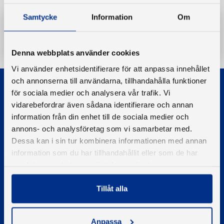
Samtycke
Information
Om
Ladda ner
Denna webbplats använder cookies
Vi använder enhetsidentifierare för att anpassa innehållet
och annonserna till användarna, tillhandahålla funktioner
för sociala medier och analysera vår trafik. Vi
vidarebefordrar även sådana identifierare och annan
information från din enhet till de sociala medier och
annons- och analysföretag som vi samarbetar med.
© 2026 - Svenska Båtunionen
Dessa kan i sin tur kombinera informationen med annan
Information om cookies
information som du har tillhandahållit eller som de har
samlat in när du har använt deras tjänster.
PIGMENT WEBBYRÅ
Tillåt alla
Kontakta oss
Telefon
08-545 859 60
Anpassa