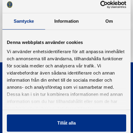
Arkiverade dokument och handlingar
Samtycke
Information
Om
Denna webbplats använder cookies
Ladda ner
Vi använder enhetsidentifierare för att anpassa innehållet
och annonserna till användarna, tillhandahålla funktioner
för sociala medier och analysera vår trafik. Vi
vidarebefordrar även sådana identifierare och annan
information från din enhet till de sociala medier och
annons- och analysföretag som vi samarbetar med.
Dessa kan i sin tur kombinera informationen med annan
information som du har tillhandahållit eller som de har
© 2026 - Svenska Båtunionen
samlat in när du har använt deras tjänster.
Information om cookies
PIGMENT WEBBYRÅ
Tillåt alla