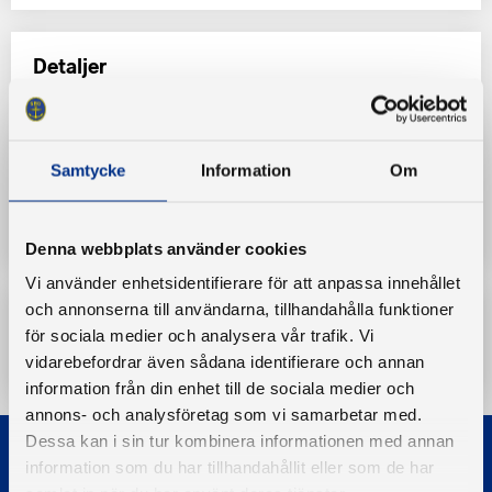
Detaljer
Uppdaterad:
nov 27, 2019
Kategorier:
Samtycke
Information
Om
European Boating Association protokoll
Denna webbplats använder cookies
Vi använder enhetsidentifierare för att anpassa innehållet
och annonserna till användarna, tillhandahålla funktioner
för sociala medier och analysera vår trafik. Vi
Ladda ner
vidarebefordrar även sådana identifierare och annan
information från din enhet till de sociala medier och
annons- och analysföretag som vi samarbetar med.
Dessa kan i sin tur kombinera informationen med annan
information som du har tillhandahållit eller som de har