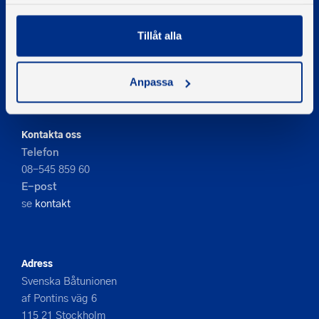
samlat in när du har använt deras tjänster.
Tillåt alla
© 2026 - Svenska Båtunionen
Information om cookies
Anpassa
PIGMENT WEBBYRÅ
Kontakta oss
Telefon
08-545 859 60
E-post
se
kontakt
Adress
Svenska Båtunionen
af Pontins väg 6
115 21 Stockholm