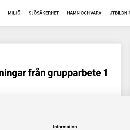
MILJÖ
SJÖSÄKERHET
HAMN OCH VARV
UTBILDNI
ingar från grupparbete 1
Information