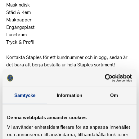
Maskindisk
Städ & Kem
Mjukpapper
Engångsplast
Lunchrum
Tryck & Profil
Kontakta Staples för ett kundnummer och inlogg, sedan är
det bara att börja beställa ur hela Staples sortiment!
Beställningar görs enklast på
staplesnetshop.se
eller genom
att ringa, maila eller faxa in din beställning till Staples
kundtjänst.
Samtycke
Information
Om
Kundtjänst 033-20 65 50
Fax 033-20 65 90
Denna webbplats använder cookies
Vi använder enhetsidentifierare för att anpassa innehållet
Mail
kundtjanst@staples.se
och annonserna till användarna, tillhandahålla funktioner