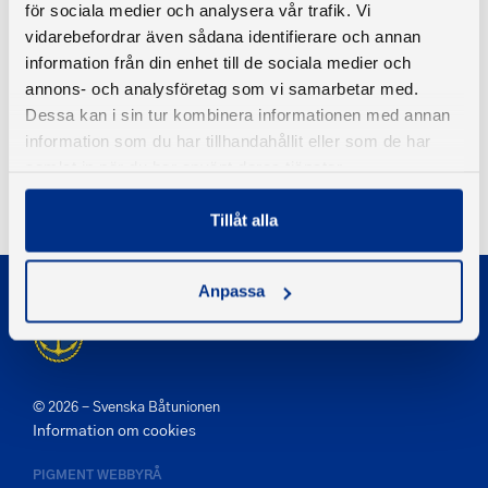
för sociala medier och analysera vår trafik. Vi
Se hela erbjudandet
här
.
vidarebefordrar även sådana identifierare och annan
information från din enhet till de sociala medier och
Se Staples sortiment
här
.
annons- och analysföretag som vi samarbetar med.
Dessa kan i sin tur kombinera informationen med annan
information som du har tillhandahållit eller som de har
samlat in när du har använt deras tjänster.
Tillbaka
Tillåt alla
Anpassa
© 2026 - Svenska Båtunionen
Information om cookies
PIGMENT WEBBYRÅ