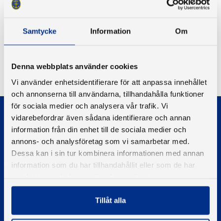
2-3 dagar. Vet du inte vilken lampa du skall ha? Ring 073-
060 07 32 eller gå in på
www.ledkungen.se
Samtycke
Information
Om
Denna webbplats använder cookies
Tillbaka
Vi använder enhetsidentifierare för att anpassa innehållet
och annonserna till användarna, tillhandahålla funktioner
för sociala medier och analysera vår trafik. Vi
vidarebefordrar även sådana identifierare och annan
information från din enhet till de sociala medier och
annons- och analysföretag som vi samarbetar med.
Dessa kan i sin tur kombinera informationen med annan
© 2026 - Svenska Båtunionen
information som du har tillhandahållit eller som de har
Information om cookies
samlat in när du har använt deras tjänster.
PIGMENT WEBBYRÅ
Tillåt alla