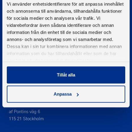
Vi använder enhetsidentifierare för att anpassa innehållet
© 2026 - Svenska Båtunionen
och annonserna till användarna, tillhandahålla funktioner
Information om cookies
för sociala medier och analysera vår trafik. Vi
vidarebefordrar även sådana identifierare och annan
PIGMENT WEBBYRÅ
information från din enhet till de sociala medier och
annons- och analysföretag som vi samarbetar med.
Kontakta oss
Dessa kan i sin tur kombinera informationen med annan
Telefon
information som du har tillhandahållit eller som de har
08-545 859 60
samlat in när du har använt deras tjänster.
E-post
se
kontakt
Tillåt alla
Anpassa
Adress
Svenska Båtunionen
af Pontins väg 6
115 21 Stockholm