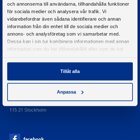
och annonserna till användarna, tillhandahålla funktioner
för sociala medier och analysera vår trafik. Vi
PIGMENT WEBBYRÅ
vidarebefordrar även sådana identifierare och annan
information från din enhet till de sociala medier och
Kontakta oss
annons- och analysföretag som vi samarbetar med.
Telefon
Dessa kan i sin tur kombinera informationen med annan
08-545 859 60
information som du har tillhandahållit eller som de har
E-post
samlat in när du har använt deras tjänster.
se
kontakt
Tillåt alla
Adress
Anpassa
Svenska Båtunionen
af Pontins väg 6
115 21 Stockholm
facebook