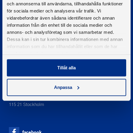
och annonserna till användarna, tillhandahålla funktioner
för sociala medier och analysera vår trafik. Vi
PIGMENT WEBBYRÅ
vidarebefordrar även sådana identifierare och annan
information från din enhet till de sociala medier och
Kontakta oss
annons- och analysföretag som vi samarbetar med.
Telefon
Dessa kan i sin tur kombinera informationen med annan
08-545 859 60
information som du har tillhandahållit eller som de har
E-post
samlat in när du har använt deras tjänster.
se
kontakt
Tillåt alla
Adress
Anpassa
Svenska Båtunionen
af Pontins väg 6
115 21 Stockholm
facebook