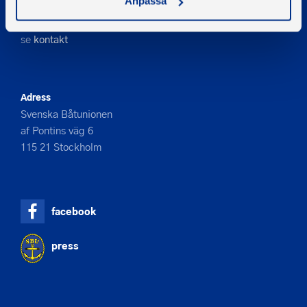
Anpassa
08-545 859 60
E-post
se
kontakt
Adress
Svenska Båtunionen
af Pontins väg 6
115 21 Stockholm
facebook
press