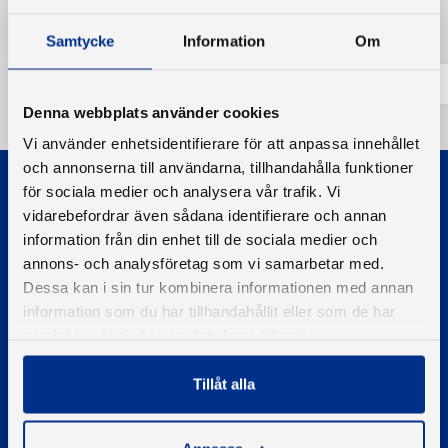
Samtycke
Information
Om
Denna webbplats använder cookies
Vi använder enhetsidentifierare för att anpassa innehållet
och annonserna till användarna, tillhandahålla funktioner
för sociala medier och analysera vår trafik. Vi
vidarebefordrar även sådana identifierare och annan
information från din enhet till de sociala medier och
annons- och analysföretag som vi samarbetar med.
Dessa kan i sin tur kombinera informationen med annan
© 2026 - Svenska Båtunionen
Information om cookies
information som du har tillhandahållit eller som de har
samlat in när du har använt deras tjänster.
PIGMENT WEBBYRÅ
Tillåt alla
Kontakta oss
Telefon