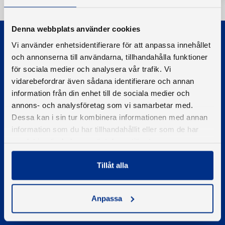
Denna webbplats använder cookies
Vi använder enhetsidentifierare för att anpassa innehållet
och annonserna till användarna, tillhandahålla funktioner
för sociala medier och analysera vår trafik. Vi
vidarebefordrar även sådana identifierare och annan
© 2026 - Svenska Båtunionen
information från din enhet till de sociala medier och
Information om cookies
annons- och analysföretag som vi samarbetar med.
Dessa kan i sin tur kombinera informationen med annan
PIGMENT WEBBYRÅ
information som du har tillhandahållit eller som de har
samlat in när du har använt deras tjänster.
Kontakta oss
Telefon
Tillåt alla
08-545 859 60
E-post
se
kontakt
Anpassa