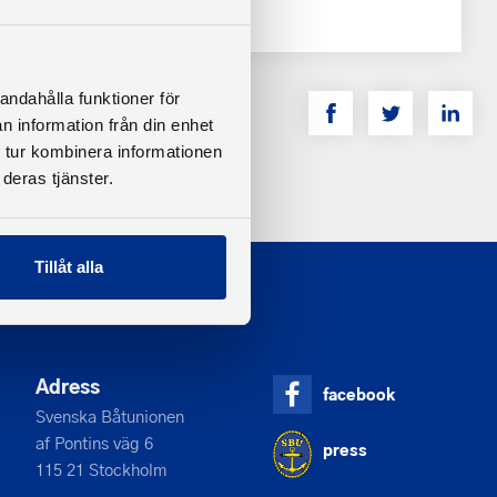
andahålla funktioner för
n information från din enhet
 tur kombinera informationen
deras tjänster.
Tillåt alla
Adress
facebook
Svenska Båtunionen
af Pontins väg 6
press
115 21 Stockholm