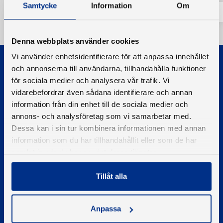
Samtycke
Information
Om
Denna webbplats använder cookies
Vi använder enhetsidentifierare för att anpassa innehållet
och annonserna till användarna, tillhandahålla funktioner
för sociala medier och analysera vår trafik. Vi
vidarebefordrar även sådana identifierare och annan
information från din enhet till de sociala medier och
© 2026 - Svenska Båtunionen
annons- och analysföretag som vi samarbetar med.
Information om cookies
Dessa kan i sin tur kombinera informationen med annan
information som du har tillhandahållit eller som de har
PIGMENT WEBBYRÅ
samlat in när du har använt deras tjänster.
Kontakta oss
Tillåt alla
Telefon
08-545 859 60
E-post
Anpassa
se
kontakt