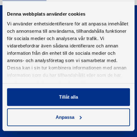
Denna webbplats använder cookies
Vi använder enhetsidentifierare för att anpassa innehållet
och annonserna till användarna, tillhandahålla funktioner
för sociala medier och analysera vår trafik. Vi
vidarebefordrar även sådana identifierare och annan
© 2026 - Svenska Båtunionen
information från din enhet till de sociala medier och
Information om cookies
annons- och analysföretag som vi samarbetar med.
PIGMENT WEBBYRÅ
Dessa kan i sin tur kombinera informationen med annan
information som du har tillhandahållit eller som de har
samlat in när du har använt deras tjänster.
Kontakta oss
Telefon
Tillåt alla
08-545 859 60
E-post
se
kontakt
Anpassa