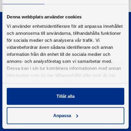
Denna webbplats använder cookies
Vi använder enhetsidentifierare för att anpassa innehållet
och annonserna till användarna, tillhandahålla funktioner
för sociala medier och analysera vår trafik. Vi
vidarebefordrar även sådana identifierare och annan
© 2026 - Svenska Båtunionen
information från din enhet till de sociala medier och
Information om cookies
annons- och analysföretag som vi samarbetar med.
Dessa kan i sin tur kombinera informationen med annan
PIGMENT WEBBYRÅ
information som du har tillhandahållit eller som de har
samlat in när du har använt deras tjänster.
Kontakta oss
Telefon
Tillåt alla
08-545 859 60
E-post
se
kontakt
Anpassa