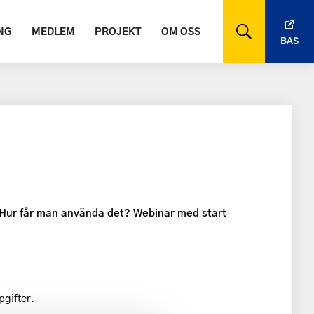
NG
MEDLEM
PROJEKT
OM OSS
BAS
 Hur får man använda det? Webinar med start
pgifter.