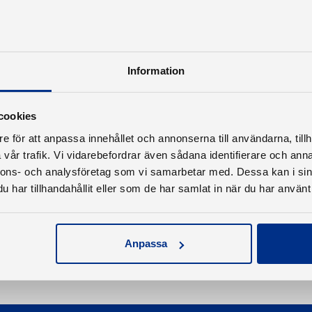
Principer, lagar och regler, skyddade personer m.m.
Webinaret spelas in.
Anslut till mötet här
(börjar klockan 19, anslut gärna för
Information
cookies
Tillbaka
e för att anpassa innehållet och annonserna till användarna, tillh
vår trafik. Vi vidarebefordrar även sådana identifierare och anna
nnons- och analysföretag som vi samarbetar med. Dessa kan i sin
har tillhandahållit eller som de har samlat in när du har använt 
Anpassa