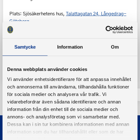
Plats: Sjösäkerhetens hus,
Talattagatan 24, Långedrag-
Göteborg
Anmäl dig här
Samtycke
Information
Om
Tillbaka
Denna webbplats använder cookies
Vi använder enhetsidentifierare för att anpassa innehållet
och annonserna till användarna, tillhandahålla funktioner
för sociala medier och analysera vår trafik. Vi
vidarebefordrar även sådana identifierare och annan
information från din enhet till de sociala medier och
annons- och analysföretag som vi samarbetar med.
Dessa kan i sin tur kombinera informationen med annan
information som du har tillhandahållit eller som de har
samlat in när du har använt deras tjänster.