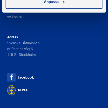
Anpassa
08-545 859 60
E-post
se
kontakt
Adress
Svenska Båtunionen
af Pontins väg 6
115 21 Stockholm
facebook
press