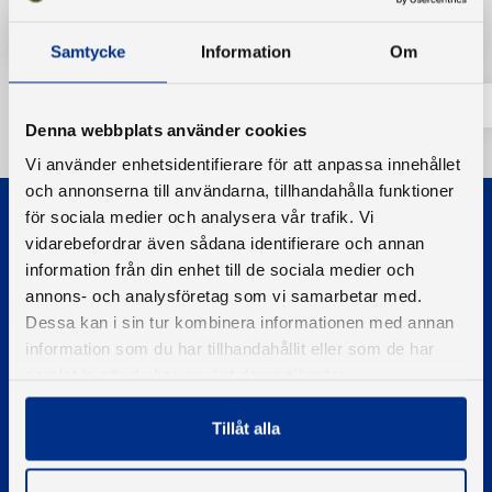
Tillbaka
Samtycke
Information
Om
Denna webbplats använder cookies
Vi använder enhetsidentifierare för att anpassa innehållet
och annonserna till användarna, tillhandahålla funktioner
för sociala medier och analysera vår trafik. Vi
vidarebefordrar även sådana identifierare och annan
information från din enhet till de sociala medier och
annons- och analysföretag som vi samarbetar med.
Dessa kan i sin tur kombinera informationen med annan
© 2026 - Svenska Båtunionen
information som du har tillhandahållit eller som de har
Information om cookies
samlat in när du har använt deras tjänster.
PIGMENT WEBBYRÅ
Tillåt alla
Kontakta oss
Telefon