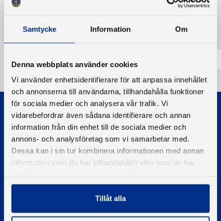
Tillbaka
Samtycke
Information
Om
Denna webbplats använder cookies
Vi använder enhetsidentifierare för att anpassa innehållet
och annonserna till användarna, tillhandahålla funktioner
för sociala medier och analysera vår trafik. Vi
vidarebefordrar även sådana identifierare och annan
information från din enhet till de sociala medier och
annons- och analysföretag som vi samarbetar med.
Dessa kan i sin tur kombinera informationen med annan
© 2026 - Svenska Båtunionen
information som du har tillhandahållit eller som de har
Information om cookies
samlat in när du har använt deras tjänster.
PIGMENT WEBBYRÅ
Tillåt alla
Kontakta oss