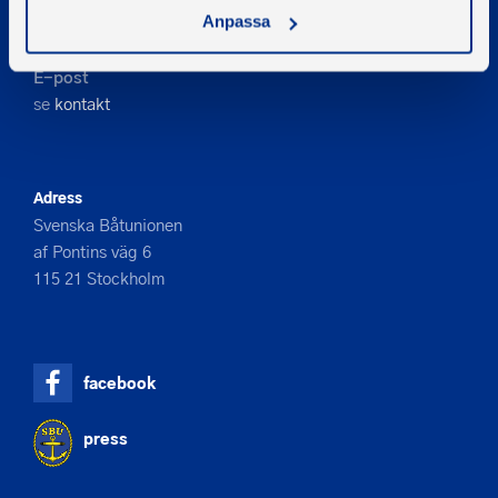
Telefon
Anpassa
08-545 859 60
E-post
se
kontakt
Adress
Svenska Båtunionen
af Pontins väg 6
115 21 Stockholm
facebook
press