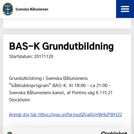
BAS-K Grundutbildning
Startdatum: 20171120
Grundutbildning i Svenska Båtunionens
”båtklubbsprogram” BAS-K. Kl 18:00 – ca 21:00 –
Svenska Båtunionens kansli, af Pontins väg 6 115 21
Stockholm
Anmäl dig här https://goo.gl/forms/QfiialGjHW4sPWH22