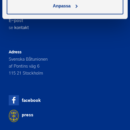
Telefon
Anpassa
08-545 859 60
E-post
se
kontakt
Adress
Svenska Båtunionen
af Pontins väg 6
115 21 Stockholm
facebook
press