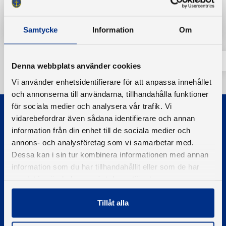
Tillbaka
Samtycke
Information
Om
Denna webbplats använder cookies
Vi använder enhetsidentifierare för att anpassa innehållet
och annonserna till användarna, tillhandahålla funktioner
för sociala medier och analysera vår trafik. Vi
vidarebefordrar även sådana identifierare och annan
information från din enhet till de sociala medier och
annons- och analysföretag som vi samarbetar med.
Dessa kan i sin tur kombinera informationen med annan
© 2026 - Svenska Båtunionen
information som du har tillhandahållit eller som de har
Information om cookies
samlat in när du har använt deras tjänster.
PIGMENT WEBBYRÅ
Tillåt alla
Kontakta oss