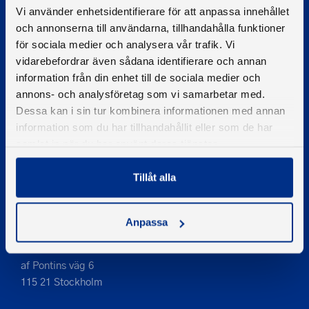
Vi använder enhetsidentifierare för att anpassa innehållet
© 2026 - Svenska Båtunionen
och annonserna till användarna, tillhandahålla funktioner
Information om cookies
för sociala medier och analysera vår trafik. Vi
vidarebefordrar även sådana identifierare och annan
PIGMENT WEBBYRÅ
information från din enhet till de sociala medier och
annons- och analysföretag som vi samarbetar med.
Kontakta oss
Dessa kan i sin tur kombinera informationen med annan
Telefon
information som du har tillhandahållit eller som de har
08-545 859 60
samlat in när du har använt deras tjänster.
E-post
se
kontakt
Tillåt alla
Anpassa
Adress
Svenska Båtunionen
af Pontins väg 6
115 21 Stockholm