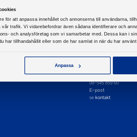
cookies
e för att anpassa innehållet och annonserna till användarna, tillh
vår trafik. Vi vidarebefordrar även sådana identifierare och anna
nnons- och analysföretag som vi samarbetar med. Dessa kan i sin
har tillhandahållit eller som de har samlat in när du har använt 
Anpassa
Kontakta oss
Telefon
08-545 859 60
E-post
se
kontakt