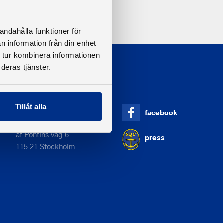
andahålla funktioner för
n information från din enhet
 tur kombinera informationen
deras tjänster.
Tillåt alla
Adress
facebook
Svenska Båtunionen
af Pontins väg 6
press
115 21 Stockholm