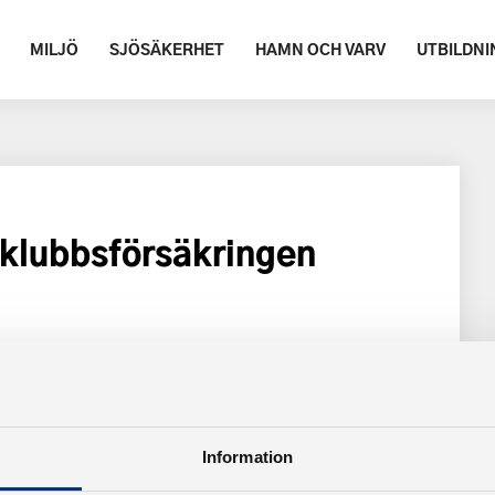
MILJÖ
SJÖSÄKERHET
HAMN OCH VARV
UTBILDNI
tklubbsförsäkringen
Information