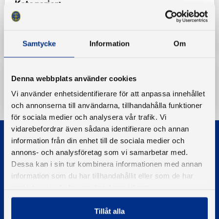
Kategorier:
Information om båtförbunden
Samtycke
Information
Om
Denna webbplats använder cookies
Ladda ner
Vi använder enhetsidentifierare för att anpassa innehållet
och annonserna till användarna, tillhandahålla funktioner
för sociala medier och analysera vår trafik. Vi
vidarebefordrar även sådana identifierare och annan
information från din enhet till de sociala medier och
annons- och analysföretag som vi samarbetar med.
Dessa kan i sin tur kombinera informationen med annan
information som du har tillhandahållit eller som de har
samlat in när du har använt deras tjänster.
© 2026 - Svenska Båtunionen
Information om cookies
Tillåt alla
PIGMENT WEBBYRÅ