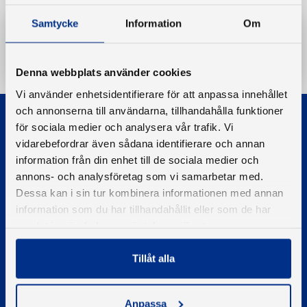
Samtycke
Information
Om
Ladda ner
Denna webbplats använder cookies
Vi använder enhetsidentifierare för att anpassa innehållet
och annonserna till användarna, tillhandahålla funktioner
för sociala medier och analysera vår trafik. Vi
vidarebefordrar även sådana identifierare och annan
information från din enhet till de sociala medier och
annons- och analysföretag som vi samarbetar med.
© 2026 - Svenska Båtunionen
Dessa kan i sin tur kombinera informationen med annan
Information om cookies
information som du har tillhandahållit eller som de har
samlat in när du har använt deras tjänster.
PIGMENT WEBBYRÅ
Tillåt alla
Kontakta oss
Telefon
08-545 859 60
Anpassa