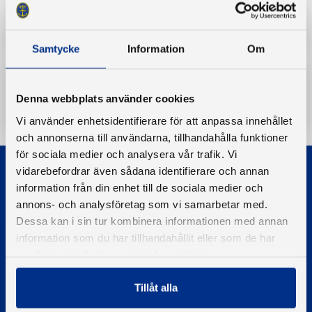
Båtriksdag 2020
Samtycke
Information
Om
Ladda ner
Denna webbplats använder cookies
Vi använder enhetsidentifierare för att anpassa innehållet
och annonserna till användarna, tillhandahålla funktioner
för sociala medier och analysera vår trafik. Vi
vidarebefordrar även sådana identifierare och annan
information från din enhet till de sociala medier och
annons- och analysföretag som vi samarbetar med.
Dessa kan i sin tur kombinera informationen med annan
information som du har tillhandahållit eller som de har
© 2026 - Svenska Båtunionen
samlat in när du har använt deras tjänster.
Information om cookies
PIGMENT WEBBYRÅ
Tillåt alla