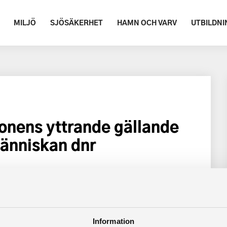
MILJÖ
SJÖSÄKERHET
HAMN OCH VARV
UTBILDNI
nens yttrande gällande
änniskan dnr
-_Havet-och-manniskan_dnr-M2021_00092.pdf
Information