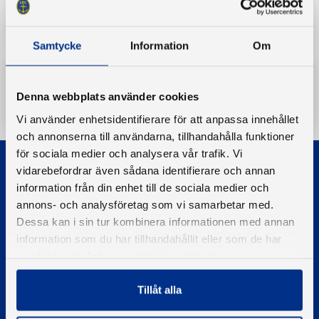
Sjösäkerhetskommittén protokoll
Samtycke
Information
Om
Ladda ner
Denna webbplats använder cookies
Vi använder enhetsidentifierare för att anpassa innehållet
och annonserna till användarna, tillhandahålla funktioner
för sociala medier och analysera vår trafik. Vi
vidarebefordrar även sådana identifierare och annan
information från din enhet till de sociala medier och
annons- och analysföretag som vi samarbetar med.
Dessa kan i sin tur kombinera informationen med annan
information som du har tillhandahållit eller som de har
© 2026 - Svenska Båtunionen
Information om cookies
samlat in när du har använt deras tjänster.
PIGMENT WEBBYRÅ
Tillåt alla