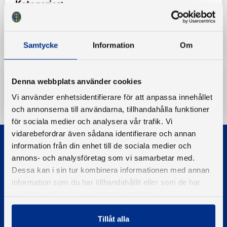
Kategorier:
Protokoll
Sjösäkerhetskommittén protokoll
Samtycke
Information
Om
Denna webbplats använder cookies
Ladda ner
Vi använder enhetsidentifierare för att anpassa innehållet
och annonserna till användarna, tillhandahålla funktioner
för sociala medier och analysera vår trafik. Vi
vidarebefordrar även sådana identifierare och annan
information från din enhet till de sociala medier och
annons- och analysföretag som vi samarbetar med.
Dessa kan i sin tur kombinera informationen med annan
information som du har tillhandahållit eller som de har
samlat in när du har använt deras tjänster.
© 2026 - Svenska Båtunionen
Information om cookies
Tillåt alla
PIGMENT WEBBYRÅ