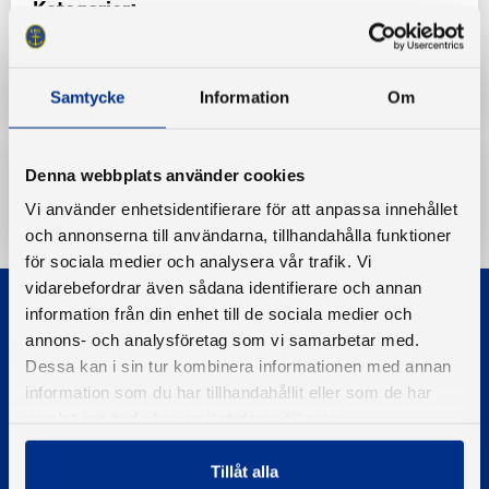
Kategorier:
Utbildning
Samtycke
Information
Om
Denna webbplats använder cookies
Ladda ner
Vi använder enhetsidentifierare för att anpassa innehållet
och annonserna till användarna, tillhandahålla funktioner
för sociala medier och analysera vår trafik. Vi
vidarebefordrar även sådana identifierare och annan
information från din enhet till de sociala medier och
annons- och analysföretag som vi samarbetar med.
Dessa kan i sin tur kombinera informationen med annan
information som du har tillhandahållit eller som de har
samlat in när du har använt deras tjänster.
© 2026 - Svenska Båtunionen
Information om cookies
Tillåt alla
PIGMENT WEBBYRÅ