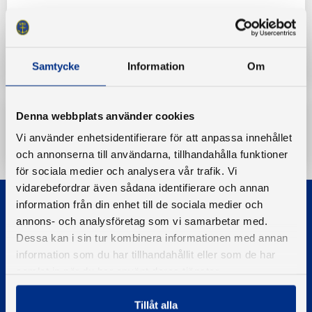
Kategorier:
Båtriksdag
Båtriksdag 2021
Samtycke
Information
Om
Denna webbplats använder cookies
Ladda ner
Vi använder enhetsidentifierare för att anpassa innehållet
och annonserna till användarna, tillhandahålla funktioner
för sociala medier och analysera vår trafik. Vi
vidarebefordrar även sådana identifierare och annan
information från din enhet till de sociala medier och
annons- och analysföretag som vi samarbetar med.
Dessa kan i sin tur kombinera informationen med annan
information som du har tillhandahållit eller som de har
samlat in när du har använt deras tjänster.
© 2026 - Svenska Båtunionen
Information om cookies
Tillåt alla