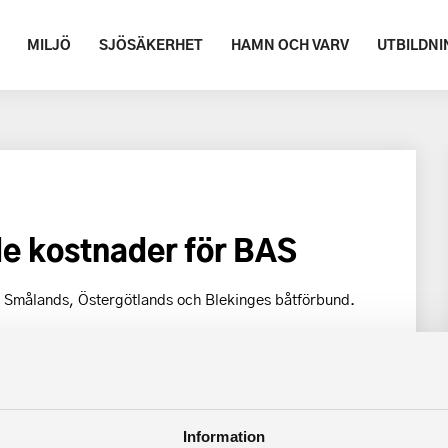
MILJÖ
SJÖSÄKERHET
HAMN OCH VARV
UTBILDNI
e kostnader för BAS
, Smålands, Östergötlands och Blekinges båtförbund.
BF_motionBRD2022_Kostnader-for-BAS.pdf.pdf
Information