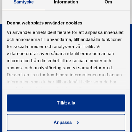
Samtycke
Information
Om
Ladda ner
Denna webbplats använder cookies
Vi använder enhetsidentifierare för att anpassa innehållet
och annonserna till användarna, tillhandahålla funktioner
för sociala medier och analysera vår trafik. Vi
vidarebefordrar även sådana identifierare och annan
information från din enhet till de sociala medier och
© 2026 - Svenska Båtunionen
annons- och analysföretag som vi samarbetar med.
Information om cookies
Dessa kan i sin tur kombinera informationen med annan
information som du har tillhandahållit eller som de har
PIGMENT WEBBYRÅ
samlat in när du har använt deras tjänster.
Kontakta oss
Tillåt alla
Telefon
08-545 859 60
E-post
Anpassa
se
kontakt