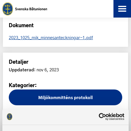
Dokument
2023_1025_mik_minnesanteckningar-1.pdf
Detaljer
Uppdaterad:
nov 6, 2023
Kategorier:
Miljökommitténs protokoll