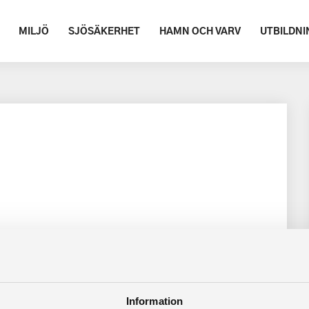
MILJÖ
SJÖSÄKERHET
HAMN OCH VARV
UTBILDNI
Information