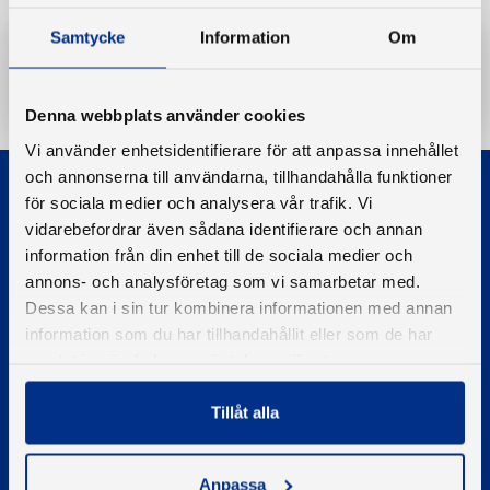
Samtycke
Information
Om
Ladda ner
Denna webbplats använder cookies
Vi använder enhetsidentifierare för att anpassa innehållet
och annonserna till användarna, tillhandahålla funktioner
för sociala medier och analysera vår trafik. Vi
vidarebefordrar även sådana identifierare och annan
information från din enhet till de sociala medier och
annons- och analysföretag som vi samarbetar med.
© 2026 - Svenska Båtunionen
Dessa kan i sin tur kombinera informationen med annan
Information om cookies
information som du har tillhandahållit eller som de har
samlat in när du har använt deras tjänster.
PIGMENT WEBBYRÅ
Tillåt alla
Kontakta oss
Telefon
08-545 859 60
Anpassa