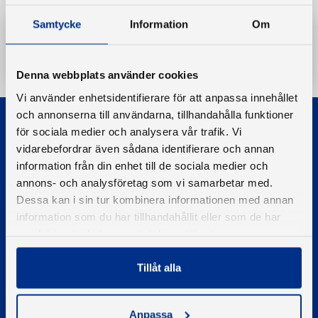
Samtycke
Information
Om
Ladda ner
Denna webbplats använder cookies
Vi använder enhetsidentifierare för att anpassa innehållet
och annonserna till användarna, tillhandahålla funktioner
för sociala medier och analysera vår trafik. Vi
vidarebefordrar även sådana identifierare och annan
information från din enhet till de sociala medier och
annons- och analysföretag som vi samarbetar med.
© 2026 - Svenska Båtunionen
Dessa kan i sin tur kombinera informationen med annan
Information om cookies
information som du har tillhandahållit eller som de har
samlat in när du har använt deras tjänster.
PIGMENT WEBBYRÅ
Tillåt alla
Kontakta oss
Telefon
08-545 859 60
Anpassa