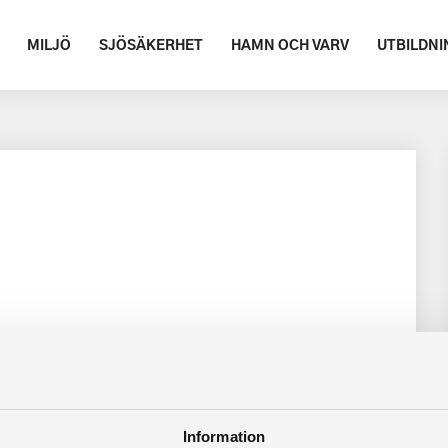
MILJÖ
SJÖSÄKERHET
HAMN OCH VARV
UTBILDNI
Information