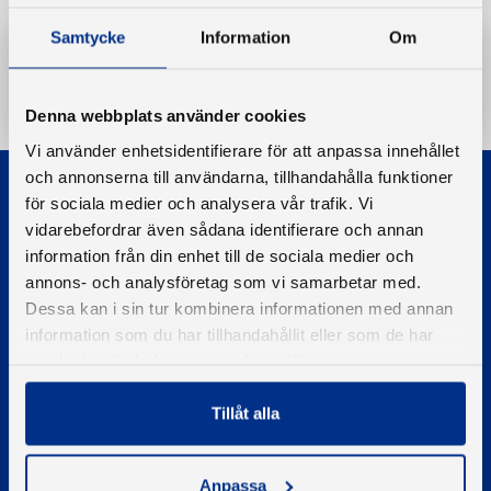
Samtycke
Information
Om
Ladda ner
Denna webbplats använder cookies
Vi använder enhetsidentifierare för att anpassa innehållet
och annonserna till användarna, tillhandahålla funktioner
för sociala medier och analysera vår trafik. Vi
vidarebefordrar även sådana identifierare och annan
information från din enhet till de sociala medier och
annons- och analysföretag som vi samarbetar med.
© 2026 - Svenska Båtunionen
Dessa kan i sin tur kombinera informationen med annan
Information om cookies
information som du har tillhandahållit eller som de har
samlat in när du har använt deras tjänster.
PIGMENT WEBBYRÅ
Tillåt alla
Kontakta oss
Telefon
08-545 859 60
Anpassa