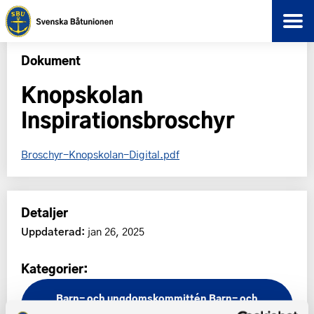
Dokument
Knopskolan
Inspirationsbroschyr
Broschyr-Knopskolan-Digital.pdf
Detaljer
Uppdaterad:
jan 26, 2025
Kategorier:
Barn- och ungdomskommittén
Barn- och
ungdomskommittén