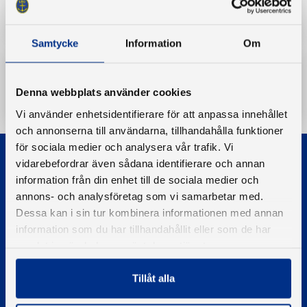
Samtycke
Information
Om
Ladda ner
Denna webbplats använder cookies
Vi använder enhetsidentifierare för att anpassa innehållet
och annonserna till användarna, tillhandahålla funktioner
för sociala medier och analysera vår trafik. Vi
vidarebefordrar även sådana identifierare och annan
information från din enhet till de sociala medier och
annons- och analysföretag som vi samarbetar med.
Dessa kan i sin tur kombinera informationen med annan
© 2026 - Svenska Båtunionen
information som du har tillhandahållit eller som de har
Information om cookies
samlat in när du har använt deras tjänster.
PIGMENT WEBBYRÅ
Tillåt alla