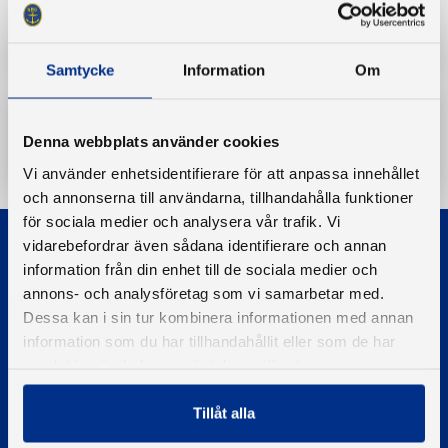
Bas
BAS-kommitténs protokoll
Protokoll
Samtycke
Information
Om
Ladda ner
Denna webbplats använder cookies
Vi använder enhetsidentifierare för att anpassa innehållet
och annonserna till användarna, tillhandahålla funktioner
för sociala medier och analysera vår trafik. Vi
vidarebefordrar även sådana identifierare och annan
information från din enhet till de sociala medier och
annons- och analysföretag som vi samarbetar med.
Dessa kan i sin tur kombinera informationen med annan
information som du har tillhandahållit eller som de har
© 2026 - Svenska Båtunionen
samlat in när du har använt deras tjänster.
Information om cookies
PIGMENT WEBBYRÅ
Tillåt alla