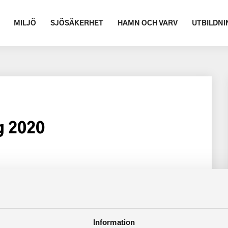
MILJÖ
SJÖSÄKERHET
HAMN OCH VARV
UTBILDNI
g 2020
Information